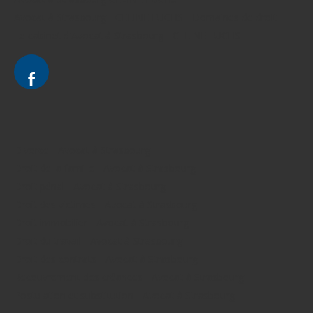
Avocat à Strasbourg - CELINE FUCHS - Domaines de droit
Le cabinet d'Avocat à Strasbourg - CELINE FUCHS
Divorce - Avocat à Strasbourg
Droit de la famille - Avocat à Strasbourg
Droit pénal - Avocat à Strasbourg
Droit des victimes - Avocat à Strasbourg
Droit immobilier - Avocat à Strasbourg
Droit du travail - Avocat à Strasbourg
Droit des contrats - Avocat à Strasbourg
Recouvrement des créances - Avocat à Strasbourg
Postulation et substitution - Avocat à Strasbourg