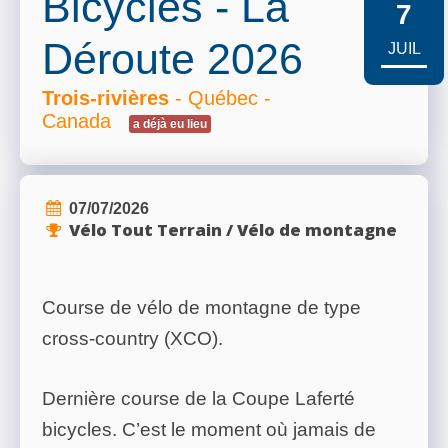
Bicycles - La
7
RÉSULTATS
Déroute 2026
JUIL
Trois-rivières
- Québec -
Canada
PHOTOS/VIDÉOS
a déjà eu lieu
07/07/2026
BLOG
Vélo Tout Terrain / Vélo de montagne
ORGANISATEURS
Course de vélo de montagne de type
cross-country (XCO).
PLUS...
Dernière course de la Coupe Laferté
bicycles. C’est le moment où jamais de