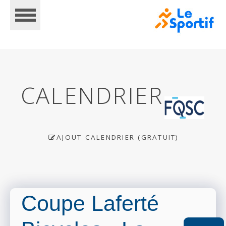
CALENDRIER
ACCUEIL
AJOUT CALENDRIER (GRATUIT)
CALENDRIER
Coupe Laferté
INSCRIPTIONS