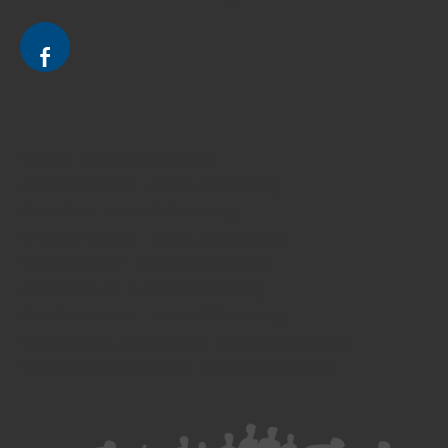
Divorce - Avocat à Strasbourg
Droit de la famille - Avocat à Strasbourg
Droit pénal - Avocat à Strasbourg
Droit des victimes - Avocat à Strasbourg
Droit immobilier - Avocat à Strasbourg
Droit du travail - Avocat à Strasbourg
Droit des contrats - Avocat à Strasbourg
Recouvrement des créances - Avocat à Strasbourg
Postulation et substitution - Avocat à Strasbourg