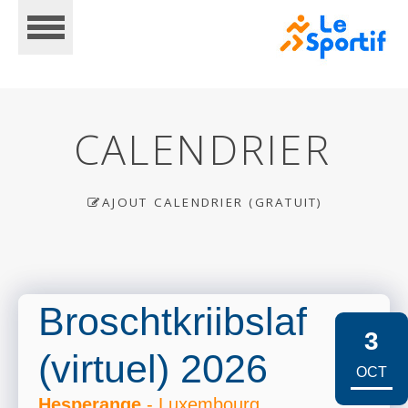
CALENDRIER
AJOUT CALENDRIER (GRATUIT)
ACCUEIL
CALENDRIER
Broschtkriibslaf
3
(virtuel) 2026
INSCRIPTIONS
OCT
Hesperange
- Luxembourg