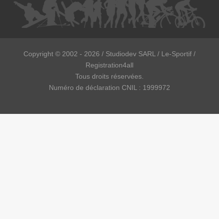
Copyright ©
2002 - 2026
/ Studiodev SARL / Le-Sportif /
Registration4all
Tous droits réservées.
Numéro de déclaration CNIL : 1999972