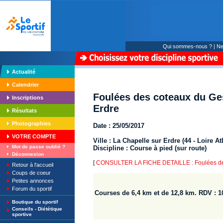
Qui sommes-nous ?
|
Ne
Actualité
Calendrier
Foulées des coteaux du Ges
Inscriptions
Erdre
Résultats
Photographies
Date : 25/05/2017
VOTRE COMPTE
Ville : La Chapelle sur Erdre (44 - Loire At
Mot de passe oublié ?
Discipline : Course à pied (sur route)
Déconnexion
[
CONSULTER LA FICHE DETAILLE : Foulées des 
Retour à l'accueil
Coups de coeur
Petites annonces
Forum du sportif
Courses de 6,4 km et de 12,8 km. RDV :
Boutique du sportif
Conseils - Diététique
sportive