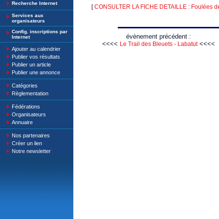
Recherche Internet
[
CONSULTER LA FICHE DETAILLE : Foulées des 
Services aux
organisateurs
Config. inscriptions par
évènement précédent :
Internet
<<<<
<<<<
Le Trail des Bleuets - Labatut
Ajouter au calendrier
Publier vos résultats
Publier un article
Publier une annonce
Catégories
Règlementation
Fédérations
Organisateurs
Annuaire
Nos partenaires
Créer un lien
Notre newsletter