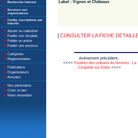
Label : Vignes et Châteaux
Recherche Internet
Services aux
organisateurs
Config. inscriptions par
Internet
Ajouter au calendrier
[
CONSULTER LA FICHE DETAILLE : 
Publier vos résultats
Publier un article
Publier une annonce
Catégories
évènement précédent :
Règlementation
<<<<
Foulées des coteaux du Gesvres - La
<<<<
Fédérations
Chapelle sur Erdre
Organisateurs
Annuaire
Nos partenaires
Créer un lien
Notre newsletter