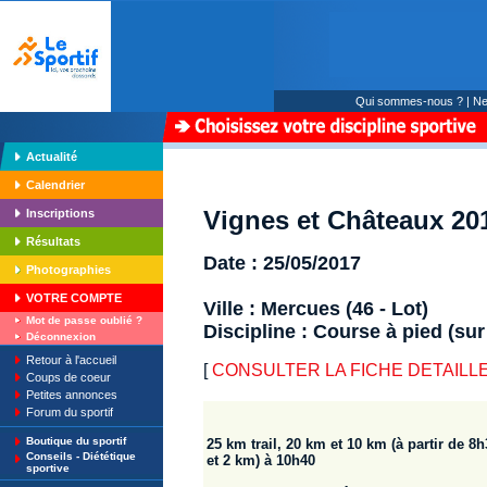
Qui sommes-nous ?
|
Ne
Actualité
Calendrier
Vignes et Châteaux 20
Inscriptions
Résultats
Date : 25/05/2017
Photographies
VOTRE COMPTE
Ville : Mercues (46 - Lot)
Mot de passe oublié ?
Discipline : Course à pied (sur
Déconnexion
Retour à l'accueil
[
CONSULTER LA FICHE DETAILLE : 
Coups de coeur
Petites annonces
Forum du sportif
Boutique du sportif
25 km trail, 20 km et 10 km (à partir de 8
Conseils - Diététique
et 2 km) à 10h40
sportive